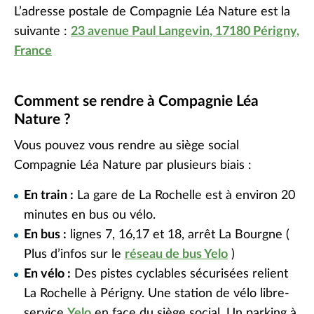
Diminuer la taille de police
L’adresse postale de Compagnie Léa Nature est la
suivante :
23 avenue Paul Langevin, 17180 Périgny,
Retirer les couleurs
France
Environnementale
Solidaire
Comment se rendre à Compagnie Léa
Nature ?
Vous pouvez vous rendre au siège social
Compagnie Léa Nature par plusieurs biais :
En train :
La gare de La Rochelle est à environ 20
minutes en bus ou vélo.
En bus :
lignes 7, 16,17 et 18, arrêt La Bourgne (
Plus d’infos sur le
réseau de bus Yelo
)
En vélo :
Des pistes cyclables sécurisées relient
La Rochelle à Périgny. Une station de vélo libre-
service
Yelo
en face du siège social.
Un parking à