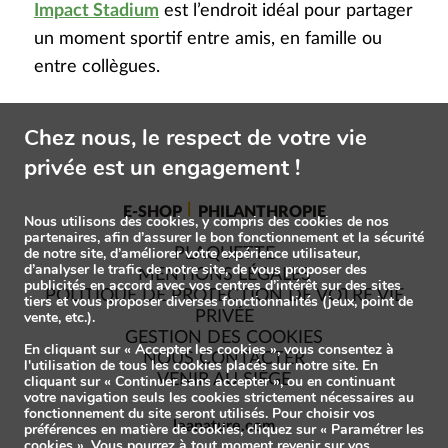
Impact Stadium
est l’endroit idéal pour partager
un moment sportif entre amis, en famille ou
entre collègues.
Chez nous, le respect de votre vie
privée est un engagement !
E-SHOP
PHILANTHROPIE
Nous utilisons des cookies, y compris des cookies de nos
partenaires, afin d’assurer le bon fonctionnement et la sécurité
de notre site, d’améliorer votre expérience utilisateur,
PLAQUETTE
d’analyser le trafic de notre site, de vous proposer des
MENTIONS LÉGALES
publicités en accord avec vos centres d’intérêt sur des sites
POLITIQUE DE PROTECTION DE VOTRE VIE
tiers et vous proposer diverses fonctionnalités (jeux, point de
vente, etc.).
PRIVÉE
GESTION DES COOKIES
En cliquant sur « Accepter les cookies », vous consentez à
NOUS CONTACTER
l'utilisation de tous les cookies placés sur notre site. En
VENIR AU SIÈGE
cliquant sur « Continuer sans accepter », ou en continuant
votre navigation seuls les cookies strictement nécessaires au
fonctionnement du site seront utilisés. Pour choisir vos
leanature.com
préférences en matière de cookies, cliquez sur « Paramétrer les
cookies ». Vous pourrez à tout moment revenir sur vos