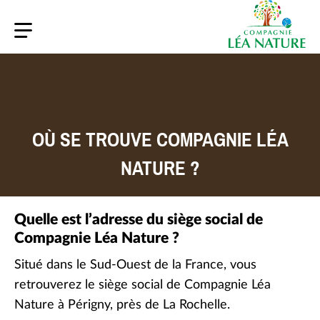
Accessibilité
Tout remettre à zéro
OÙ SE TROUVE COMPAGNIE LÉA
Renforcer les polices
NATURE ?
Supprimer les contrastes
Quelle est l’adresse du siège social de
Stratégie et organisation
Notre vocation
Mettre en avant les titres
Compagnie Léa Nature ?
Histoire de Compagnie Léa Nature
Nos engagements communs
Situé dans le Sud-Ouest de la France, vous
Augmenter la taille de police
Implantations et sites de fabrication bio
retrouverez le siège social de Compagnie Léa
Nature à Périgny, près de La Rochelle.