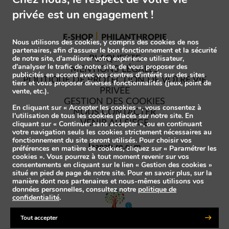
privée est un engagement !
E-SHOP
PHILANTHROPIE
Nous utilisons des cookies, y compris des cookies de nos
partenaires, afin d’assurer le bon fonctionnement et la sécurité
de notre site, d’améliorer votre expérience utilisateur,
PLAQUETTE
d’analyser le trafic de notre site, de vous proposer des
MENTIONS LÉGALES
publicités en accord avec vos centres d’intérêt sur des sites
POLITIQUE DE PROTECTION DE VOTRE VIE
tiers et vous proposer diverses fonctionnalités (jeux, point de
vente, etc.).
PRIVÉE
GESTION DES COOKIES
En cliquant sur « Accepter les cookies », vous consentez à
NOUS CONTACTER
l'utilisation de tous les cookies placés sur notre site. En
VENIR AU SIÈGE
cliquant sur « Continuer sans accepter », ou en continuant
votre navigation seuls les cookies strictement nécessaires au
fonctionnement du site seront utilisés. Pour choisir vos
leanature.com
préférences en matière de cookies, cliquez sur « Paramétrer les
cookies ». Vous pourrez à tout moment revenir sur vos
consentements en cliquant sur le lien « Gestion des cookies »
situé en pied de page de notre site. Pour en savoir plus, sur la
manière dont nos partenaires et nous-mêmes utilisons vos
données personnelles, consultez notre
politique de
confidentialité
.
Tout accepter