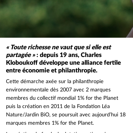
Diminuer la taille de police
Retirer les couleurs
Environnementale
Solidaire
« Toute richesse ne vaut que si elle est
partagée »
: depuis 19 ans, Charles
Kloboukoff développe une alliance fertile
entre économie et philanthropie.
Cette démarche axée sur la philanthropie
environnementale dès 2007 avec 2 marques
membres du collectif mondial 1% for the Planet
puis la création en 2011 de la Fondation Léa
Nature/Jardin BiO, se poursuit avec aujourd’hui 18
marques membres 1% for the Planet.